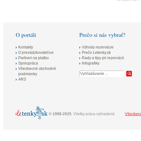
tých, ktorí túžia len relaxovať pri šume
mora. Akciové letenky sú momentálne už
od skvelých 59€.
O portáli
Prečo si nás vybrať?
Kontakty
Výhody rezervácie
O prevádzkovateľovi
Prečo Letenky.sk
Partneri na platbu
Rady a tipy pri rezervácii
Spolupráca
Infografiky
Všeobecné obchodné
podmienky
ARS
©
1998-2025
. Všetky práva vyhradené.
Všeobec