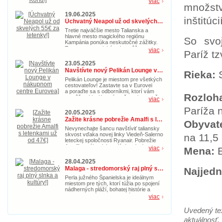
viac
množstv
nielen na leto, ale aj počas jesene. So
zľavnenými letenkami za cenu od 39€ si
19.06.2025
nenechajte ujsť príležitosť zažiť
inštitúc
Úchvatný Neapol už od skvelých 55€ za letenky!
dobrodružstvo na Korfu.
Tretie najväčšie mesto Talianska a
hlavné mesto magického regiónu
So svoj
Kampánia ponúka neskutočné zážitky.
Toto gastronomické nebo môžete
viac
Paríž tz
navštíviť s akciovými spiatočnými
letenkami už od 55€. Doprajte si
23.05.2025
taliansku idylku s nádherným morom už
Navštívte nový Pelikán Lounge v nákupnom centre Eurovea
teraz.
Rieka:
Pelikán Lounge je miestom pre všetkých
cestovateľov! Zastavte sa v Eurovei
a poraďte sa s odborníkmi, ktorí vám
Rozloh
pomôžu objaviť nové možnosti pre vaše
viac
ďalšie cestovateľské dobrodružstvo.
Paríža 
20.05.2025
Zažite krásne pobrežie Amalfi s letenkami už od 47€
Obyvat
Nevynechajte šancu navštíviť taliansky
skvost vďaka novej linky Viedeň-Salerno
na 11,5 
leteckej spoločnosti Ryanair. Pobrežie
Amalfi ponúka dokonalú dovolenke s
viac
Mena:
magickou prírodou, pozoruhodnými
pamiatkami a kultúrou. Kúpte si akciové
28.04.2025
letenky v hodnote 47€ teraz a doprajte si
Malaga - stredomorský raj plný slnka a kultúry!
Najjedn
idylický letný oddych.
Perla južného Španielska je ideálnym
miestom pre tých, ktorí túžia po spojení
nádherných pláží, bohatej histórie a
pravej andalúzskej atmosféry. Toto
viac
slnečné mesto, ktoré je zároveň
rodiskom slávneho Pabla Picassa,
Uvedený tex
ponúka niečo pre každého – od
aktuálnosť.
vášnivých milovníkov umenia až po