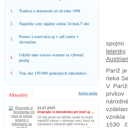
1.
Tradícia a skúsenosti už od roku 1998
2.
Najnižšie ceny nájdete online 24 hod./7 dní
Pomoc a rezervácia aj v call centre v
3.
slovenčine
spojmi 
letenky
Udelili nám viacero ocenení za výborný
4.
Austrian
predaj
Paríž j
5.
Viac ako 150.000 spokojných zákazníkov...
rieka S
V Paríž
prvkov
Aktuality
Archív správ
národn
vzdelan
21.07.2025
Doprajte si dovolenku pri mori aj počas jesene s letenkami na Korfu!
vznikla
Už túto jeseň sa môžete vydať na druhý
najväčší ostrov v Iónskom mori, ktorý sa
1530 či
nachádza v blízkosti pláží Grécka a
Albánska. Korfu je ideálnou destináciou