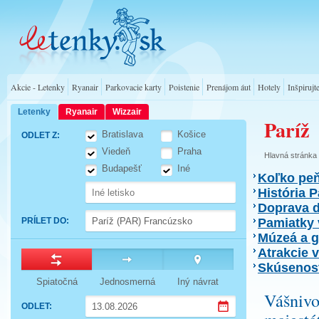
Akcie - Letenky
Ryanair
Parkovacie karty
Poistenie
Prenájom áut
Hotely
Inšpirujt
Letenky
Ryanair
Wizzair
Paríž
Bratislava
Košice
ODLET Z
:
Viedeň
Praha
Hlavná stránka
Budapešť
Iné
Koľko peň
História P
Doprava do
PRÍLET DO
:
Pamiatky 
Múzeá a ga
Atrakcie v
Skúsenost
Spiatočná
Jednosmerná
Iný návrat
Vášniv
ODLET
: